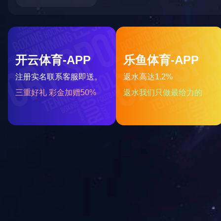
产品展示
产品展示
焚烧炉
废气焚烧炉
废水废气焚烧炉
废水焚烧炉
回转窑焚烧炉
焚烧装置工艺流程
气气板式换热器
联系我们