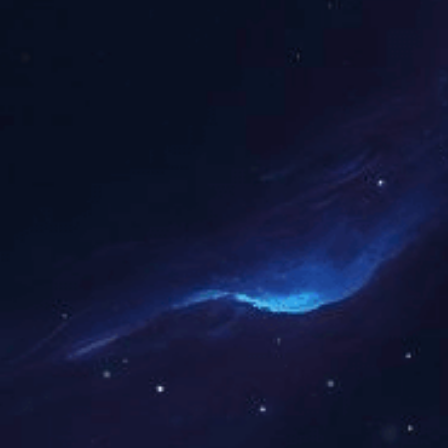
米兰平台-米兰(中国)一站式服务平台
全国服务热线：0510-87844850
手机：13706153899 13301531833
邮箱：2715556425@qq.com
邮箱：13301531833@189.cn
地址 ：江苏省宜兴市丁蜀镇陶瓷产业
园区洛涧工业小区
联系人：张经理
江苏