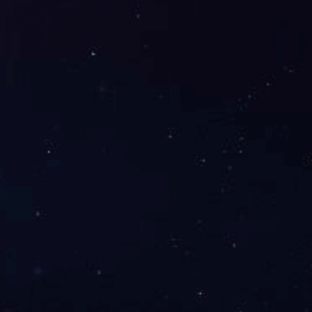
RTO用板式换热器
尾页