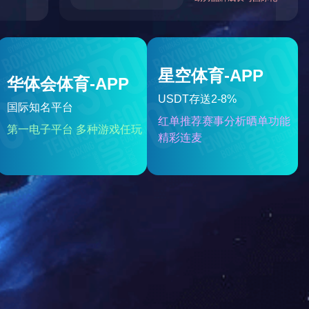
您的位置：
主页
>
产品展示
>
气气板式换热器内胆