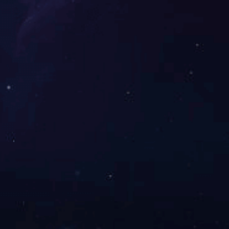
高温废气板式换热器
废气板式换热器
米兰平台
上一页
下一页