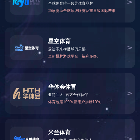
焚烧装置工艺流程
HT（FSL）--GAS/WO型系列焚烧炉
自立式烟囱
烟气急冷雾化器