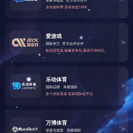
膜式壁蒸汽余热锅炉
炉体
重庆赛迪土壤热脱附焚烧炉
清远华清回转窑焚烧炉